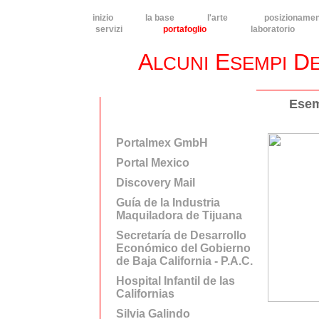
inizio
la base
l'arte
posizioname
servizi
portafoglio
laboratorio
A
E
D
LCUNI
SEMPI
Esem
Portalmex GmbH
Portal Mexico
Discovery Mail
Guía de la Industria
Maquiladora de Tijuana
Secretaría de Desarrollo
Económico del Gobierno
de Baja California - P.A.C.
Hospital Infantil de las
Californias
Silvia Galindo