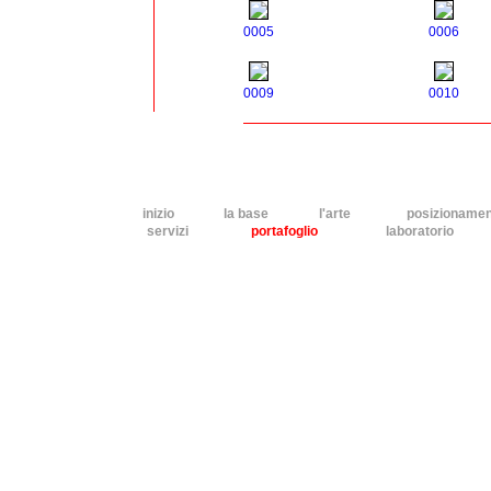
0005
0006
0009
0010
inizio
la base
l'arte
posizioname
servizi
portafoglio
laboratorio