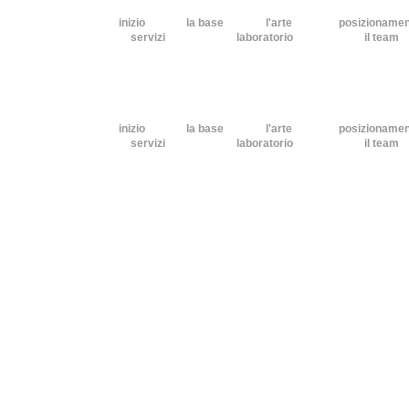
inizio
la base
l'arte
posizioname
servizi
laboratorio
il team
inizio
la base
l'arte
posizioname
servizi
laboratorio
il team